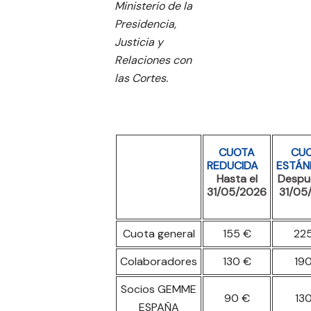
Ministerio de la
Presidencia,
Justicia y
Relaciones con
las Cortes.
CUOTA
CU
REDUCIDA
ESTÁ
Hasta el
Despu
31/05/2026
31/05
Cuota general
155 €
22
Colaboradores
130 €
19
Socios GEMME
90 €
13
ESPAÑA