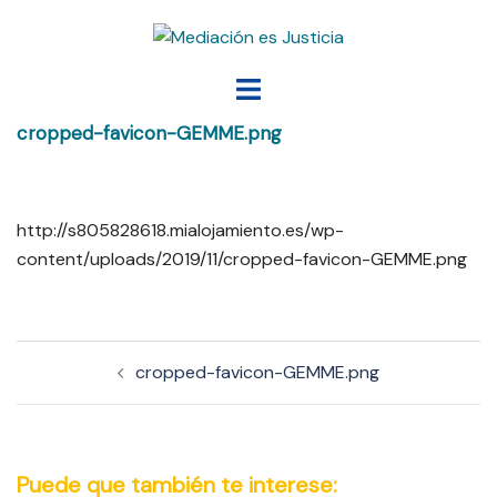
Saltar
al
contenido
Alternar
menú
cropped-favicon-GEMME.png
http://s805828618.mialojamiento.es/wp-
content/uploads/2019/11/cropped-favicon-GEMME.png
Navegación
cropped-favicon-GEMME.png
de
entradas
Puede que también te interese: