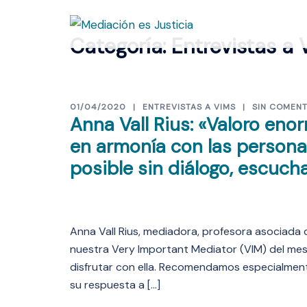
Saltar
al
Categoría:
Entrevistas a 
contenido
01/04/2020
ENTREVISTAS A VIMS
SIN COMENT
Anna Vall Rius: «Valoro eno
en armonía con las persona
posible sin diálogo, escuc
Anna Vall Rius, mediadora, profesora asociada 
nuestra Very Important Mediator (VIM) del mes 
disfrutar con ella. Recomendamos especialmente
su respuesta a […]