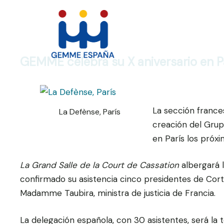
Saltar
al
contenido
GEMME celebra su X aniversario en P
La sección france
La Defènse, París
creación del Grup
en París los próxim
La Grand Salle de la Court de Cassation
albergará 
confirmado su asistencia cinco presidentes de Cor
Madamme Taubira, ministra de justicia de Francia.
La delegación española, con 30 asistentes, será la