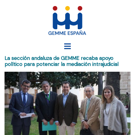
Saltar
al
contenido
Alternar
menú
La sección andaluza de GEMME recaba apoyo
político para potenciar la mediación intrajudicial