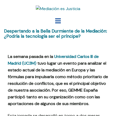
Saltar
al
contenido
Alternar
menú
Despertando a la Bella Durmiente de la Mediación:
¿Podría la tecnología ser el príncipe?
La semana pasada en la
Universidad Carlos III de
Madrid (UC3M)
tuvo lugar un evento para analizar el
estado actual de la mediación en Europa y las
fórmulas para impulsarla como método prioritario de
resolución de conflictos, que es el principal objetivo
de nuestra asociación. Por eso, GEMME España
participó tanto en su organización como con las
aportaciones de algunos de sus miembros.
Esta jornada se desarrolló en torno a dos mesas.