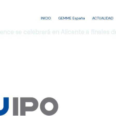
INICIO
GEMME España
ACTUALIDAD
ence se celebrará en Alicante a finales d