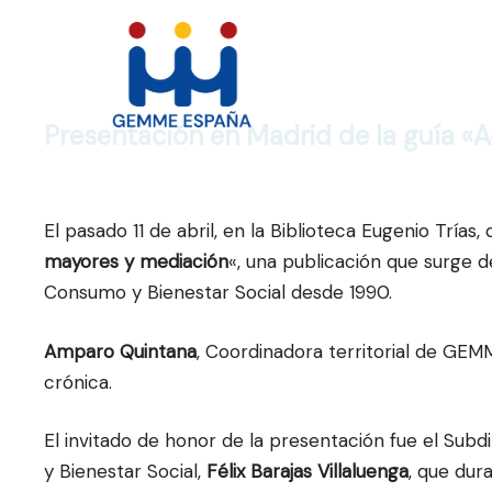
Saltar
al
contenido
Presentación en Madrid de la guía «
El pasado 11 de abril, en la Biblioteca Eugenio Trías,
mayores y mediación
«, una publicación que surge d
Consumo y Bienestar Social desde 1990.
Amparo Quintana
, Coordinadora territorial de GEM
crónica.
El invitado de honor de la presentación fue el Subd
y Bienestar Social,
Félix Barajas Villaluenga
, que dur